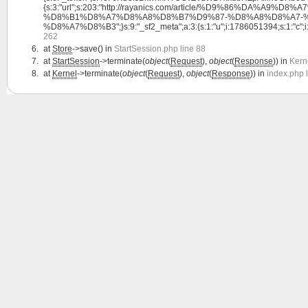
{s:3:"url";s:203:"http://rayanics.com/article/%D9%86%
%D8%B1%D8%A7%D8%A8%D8%B7%D9%87-%D8%A8%D8%A7-
%D8%A7%D8%B3";}s:9:"_sf2_meta";a:3:{s:1:"u";i:1786051394;s:1:"c";i:17860
262
at
Store
->save() in
StartSession.php line 88
at
StartSession
->terminate(
object
(
Request
),
object
(
Response
)) in
Kern
at
Kernel
->terminate(
object
(
Request
),
object
(
Response
)) in
index.php 