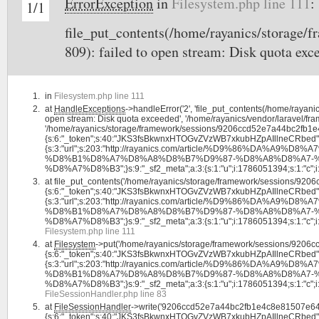
ErrorException
in
Filesystem.php line 111
:
1/1
file_put_contents(/home/rayanics/storage
809): failed to open stream: Disk quota exc
in
Filesystem.php line 111
at
HandleExceptions
->handleError('2', 'file_put_contents(/home/ray
open stream: Disk quota exceeded', '/home/rayanics/vendor/laravel/fram
'/home/rayanics/storage/framework/sessions/9206ccd52e7a44bc2fb1e4
{s:6:"_token";s:40:"JKS3fsBkwnxHTOGvZVzWB7xkubHZpAIllneCRbed";s:4:"
{s:3:"url";s:203:"http://rayanics.com/article/%D9%86%
%D8%B1%D8%A7%D8%A8%D8%B7%D9%87-%D8%A8%D8%A7-
%D8%A7%D8%B3";}s:9:"_sf2_meta";a:3:{s:1:"u";i:1786051394;s:1:"c";i:178605
at
file_put_contents('/home/rayanics/storage/framework/sessions/92
{s:6:"_token";s:40:"JKS3fsBkwnxHTOGvZVzWB7xkubHZpAIllneCRbed";s:4:"
{s:3:"url";s:203:"http://rayanics.com/article/%D9%86%
%D8%B1%D8%A7%D8%A8%D8%B7%D9%87-%D8%A8%D8%A7-
%D8%A7%D8%B3";}s:9:"_sf2_meta";a:3:{s:1:"u";i:1786051394;s:1:"c";i:178605
Filesystem.php line 111
at
Filesystem
->put('/home/rayanics/storage/framework/sessions/920
{s:6:"_token";s:40:"JKS3fsBkwnxHTOGvZVzWB7xkubHZpAIllneCRbed";s:4:"
{s:3:"url";s:203:"http://rayanics.com/article/%D9%86%
%D8%B1%D8%A7%D8%A8%D8%B7%D9%87-%D8%A8%D8%A7-
%D8%A7%D8%B3";}s:9:"_sf2_meta";a:3:{s:1:"u";i:1786051394;s:1:"c";i:17860
FileSessionHandler.php line 83
at
FileSessionHandler
->write('9206ccd52e7a44bc2fb1e4c8e81507e642
{s:6:"_token";s:40:"JKS3fsBkwnxHTOGvZVzWB7xkubHZpAIllneCRbed";s:4:"