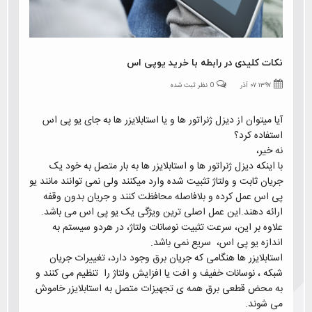
نکات کلیدی در رابطه با خرید یوپی اس
۱۳۹۷ ۰۷ آذر
0 نظر ثبت شده
آیا میتوان از دیزل ژنراتور ها و یا استابلایزر ها به جای یو پی اس
استفاده کرد؟
نه خیر،
با اینکه دیزل ژنراتور ها و استابلایزر ها به بار متصل به خود یک
جریان ثابت و ولتاژ تثبیت شده وارد میکنند ولی نمی توانند مانند یو
پی اس عمل کرده و بلافاصله محافظت کنند و جریان بدون وقفه
ارائه دهند.این عمل اصلی ترین ویژگی یک یو پی اس می باشد.
علاوه بر این، سرعت تثبیت نوسانات ولتاژ، در هردو سیستم به
اندازه یو پی اس، سریع نمی باشد.
استابلایزر ها هنگامی که جریان برق وجود دارد، تغییرات جریان
شبکه ، نوسانات خفیف و افت یا افزایش ولتاژ را تنظیم می کنند و
به محض قطعی برق همه ی تجهیزات متصل به استابلایزر خاموش
می شوند.