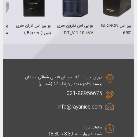
یو پی اس نکرون سری
یو پی اس فاران سری
یو پی اس نیروسان
DT_V 1-10 kVA
بلیزر ( Blazer )
سری HiTech-Rack
80 VA
تهران- یوسف آباد- خیابان فتحی شقاقی- خیابان
بیستون-کوچه بوعلی-پلاک 47 (شمالی)
021-88956675
info@rayanics.com
ساعات کار :
شنبه تا چهارشنبه: 8.30 تا 18.30