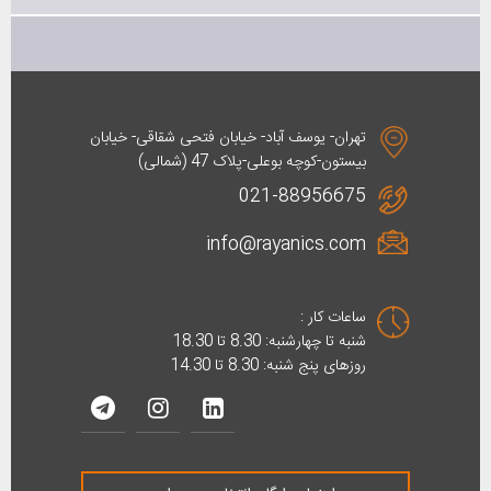
تهران- یوسف آباد- خیابان فتحی شقاقی- خیابان
بیستون-کوچه بوعلی-پلاک 47 (شمالی)
021-88956675
info@rayanics.com
ساعات کار :
شنبه تا چهارشنبه: 8.30 تا 18.30
روزهای پنج شنبه: 8.30 تا 14.30