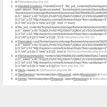
in
Filesystem.php line 111
at
HandleExceptions
->handleError('2', 'file_put_contents(/home/ray
open stream: Disk quota exceeded', '/home/rayanics/vendor/laravel/fram
'/home/rayanics/storage/framework/sessions/e5fd299b89b2f2cdef92f48
{s:6:"_token";s:40:"Xr2pDLPnA07HQJStxN7UQMoCd1V3OcG0aW6FEOGT";s:
{s:3:"url";s:53:"http://rayanics.com/article/search/ups?key=ups&page=4";}
{s:3:"old";a:0:{}s:3:"new";a:0:{}}}', 'lock' =>
true
))
at
file_put_contents('/home/rayanics/storage/framework/sessions/e5f
{s:6:"_token";s:40:"Xr2pDLPnA07HQJStxN7UQMoCd1V3OcG0aW6FEOGT";s:
{s:3:"url";s:53:"http://rayanics.com/article/search/ups?key=ups&page=4";}
{s:3:"old";a:0:{}s:3:"new";a:0:{}}}', '2') in
Filesystem.php line 111
at
Filesystem
->put('/home/rayanics/storage/framework/sessions/e5fd
{s:6:"_token";s:40:"Xr2pDLPnA07HQJStxN7UQMoCd1V3OcG0aW6FEOGT";s:
{s:3:"url";s:53:"http://rayanics.com/article/search/ups?key=ups&page=4";}
{s:3:"old";a:0:{}s:3:"new";a:0:{}}}',
true
) in
FileSessionHandler.php line 8
at
FileSessionHandler
->write('e5fd299b89b2f2cdef92f48e05bb17abbd81
{s:6:"_token";s:40:"Xr2pDLPnA07HQJStxN7UQMoCd1V3OcG0aW6FEOGT";s:
{s:3:"url";s:53:"http://rayanics.com/article/search/ups?key=ups&page=4";}
{s:3:"old";a:0:{}s:3:"new";a:0:{}}}') in
Store.php line 262
at
Store
->save() in
StartSession.php line 88
at
StartSession
->terminate(
object
(
Request
),
object
(
Response
)) in
Kern
at
Kernel
->terminate(
object
(
Request
),
object
(
Response
)) in
index.php 