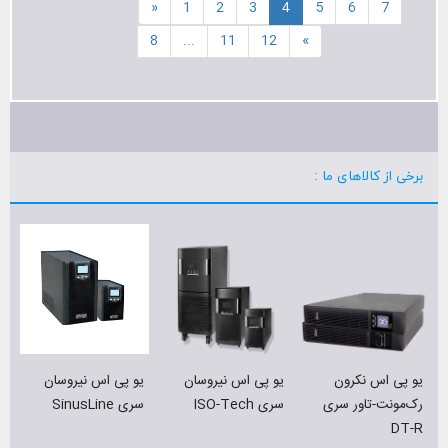
«
1
2
3
4
5
6
7
8
...
11
12
»
برخی از کالاهای ما :
ی
سری
یو پی اس نکرون
یو پی اس نیروسان
یو پی اس نیروسان
رک‌مونت-تاور سری
سری ISO-Tech
سری SinusLine
DT-R